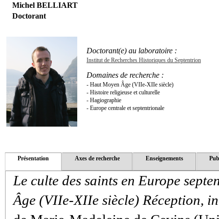
Michel BELLIART
Doctorant
Doctorant(e) au laboratoire :
Institut de Recherches Historiques du Septentrion
Domaines de recherche :
- Haut Moyen Âge (VIIe-XIIe siècle)
- Histoire religieuse et culturelle
- Hagiographie
- Europe centrale et septentrionale
Présentation
Axes de recherche
Enseignements
Pub
Le culte des saints en Europe septe
Âge (VIIe-XIIe siècle) Réception, i