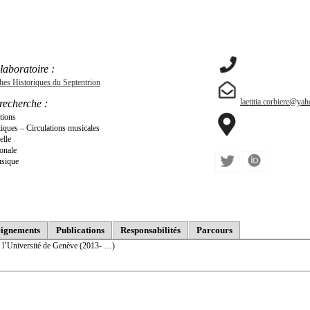
laboratoire :
ches Historiques du Septentrion
laetitia.corbiere@yah
recherche :
tions
stiques – Circulations musicales
elle
ionale
usique
ignements
Publications
Responsabilités
Parcours
te l’Université de Genève (2013- …)