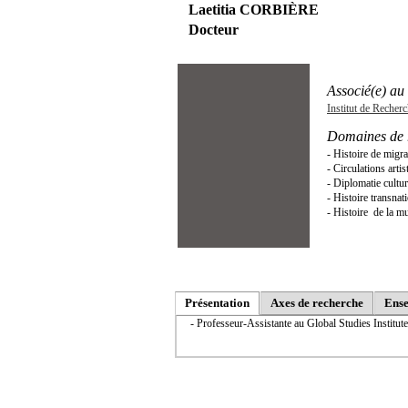
Laetitia CORBIÈRE
Docteur
Associé(e) au 
Institut de Recher
Domaines de 
- Histoire de migra
- Circulations arti
- Diplomatie cultur
- Histoire transnat
- Histoire de la m
Présentation
Axes de recherche
Ense
- Professeur-Assistante au Global Studies Institu