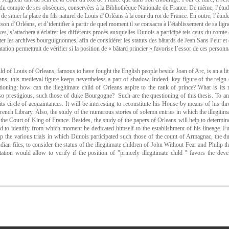
 et du compte de ses obsèques, conservées à la Bibliothèque Nationale de France. De même, l’étu
de situer la place du fils naturel de Louis d’Orléans à la cour du roi de France. En outre, l’étud
ison d’Orléans, et d’identifier à partir de quel moment il se consacra à l’établissement de sa lig
es, s’attachera à éclairer les différents procès auxquelles Dunois a participé tels ceux du com
er les archives bourguignonnes, afin de considérer les statuts des bâtards de Jean Sans Peur et
ation permettrait de vérifier si la position de « bâtard princier » favorise l’essor de ces personna
d of Louis of Orleans, famous to have fought the English people beside Joan of Arc, is an a lit
leans, this medieval figure keeps nevertheless a part of shadow. Indeed, key figure of the reign
ning: how can the illegitimate child of Orleans aspire to the rank of prince? What is its
so prestigious, such those of duke Bourgogne? Such are the questioning of this thesis. To answe
s circle of acquaintances. It will be interesting to reconstitute his House by means of his thre
rench Library. Also, the study of the numerous stories of solemn entries in which the illegitima
 the Court of King of France. Besides, the study of the papers of Orleans will help to determine 
 to identify from which moment he dedicated himself to the establishment of his lineage. Furt
up the various trials in which Dunois participated such those of the count of Armagnac, the du
ndian files, to consider the status of the illegitimate children of John Without Fear and Phili
ation would allow to verify if the position of "princely illegitimate child " favors the deve