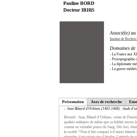
Pauline BORD
Docteur IRHiS
Associé(e) au 
Institut de Recher
Domaines de 
- La France aux XI
- Prosopographie d
- La diplomatie mé
- La guerre médiév
Présentation
Axes de recherche
Ense
- Jean Bâtard d'Orléans (1402-1468) : étude d’un
Résumé : Jean, Bâtard d’Orléans, comte de Dunois,
qualités militaires de même que sa fidélité envers 
comme un véritable prince du Sang. Dès lors, émerg
la société ? Peut-il être comparé à d’autres bâtards
répondre, il est nécessaire d’étudier l’attitude de