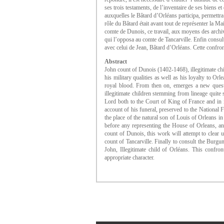
ses trois testaments, de l’inventaire de ses biens
auxquelles le Bâtard d’Orléans participa, permettra 
rôle du Bâtard était avant tout de représenter la Ma
comte de Dunois, ce travail, aux moyens des archiv
qui l’opposa au comte de Tancarville. Enfin consult
avec celui de Jean, Bâtard d’Orléans. Cette confront
Abstract
John count of Dunois (1402-1468), illegitimate chil
his military qualities as well as his loyalty to Or
royal blood. From then on, emerges a new questio
illegitimate children stemming from lineage quite 
Lord both to the Court of King of France and in it
account of his funeral, preserved to the National F
the place of the natural son of Louis of Orleans in
before any representing the House of Orleans, and
count of Dunois, this work will attempt to clear 
count of Tancarville. Finally to consult the Burgu
John, Illegitimate child of Orléans. This confront
appropriate character.