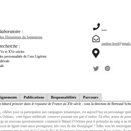
laboratoire :
***
ches Historiques du Septentrion
pauline.bord@gmail
recherche :
Ve et XVe siècles
es personnalités de l’axe Ligérien
diévale
ale
ignements
Publications
Responsabilités
Parcours
 bâtard princier dans le royaume de France au XVe siècle
- sous la direction de Bertrand Sch
 célèbre pour sa participation aux campagnes johanniques, est aujourd’hui un personnage quel
les Orléans, cette figure médiévale conserve pourtant une part d’ombre. En effet, acteur de premi
e un nouveau questionnement: comment le Bâtard d’Orléans peut-il prétendre au rang et au titre 
 issus de lignée toute aussi prestigieuse, tels ceux du duc Bourgogne ? Telles sont les interrogati
 ce seigneur tant au sein de la Cour du Roi de France que dans son entourage. Pour ce faire, il se