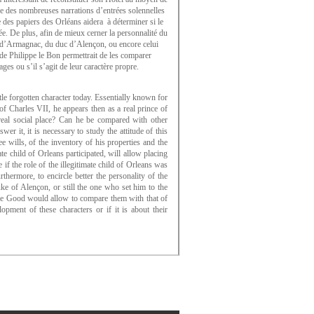
de des nombreuses narrations d’entrées solennelles
e des papiers des Orléans aidera à déterminer si le
née. De plus, afin de mieux cerner la personnalité du
te d’Armagnac, du duc d’Alençon, ou encore celui
 de Philippe le Bon permettrait de les comparer
ges ou s’il s’agit de leur caractère propre.
tle forgotten character today. Essentially known for
 of Charles VII, he appears then as a real prince of
 real social place? Can he be compared with other
r it, it is necessary to study the attitude of this
e wills, of the inventory of his properties and the
te child of Orleans participated, will allow placing
if the role of the illegitimate child of Orleans was
hermore, to encircle better the personality of the
ke of Alençon, or still the one who set him to the
p the Good would allow to compare them with that of
lopment of these characters or if it is about their