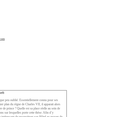
.com
nerb
que peu oublié. Essentiellement connu pour ses
er plan du règne de Charles VII, il apparait alors
de prince ? Quelle est sa place réelle au sein de
ons sur lesquelles porte cette thèse. Afin d’y
ra intéressant de reconstituer son Hôtel au moyen de